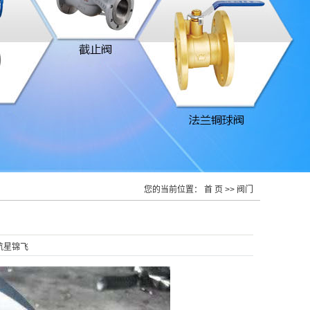
您的当前位置：
首 页
>> 阀门
航星锦飞